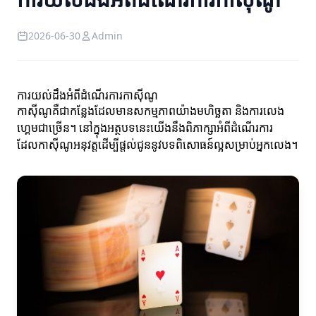
2026-06-30
Admin
ការយល់ដឹងអំពីដំណើរការកាស៊ីណូ
កាស៊ីណូគឺជាកន្លែងដែលមានសកម្មភាពយ៉ាងមហិច្ឆតា និងការលេង
ហ្គេមជាច្រើន។ នៅក្នុងអត្ថបទនេះយើងនឹងពិភាក្សាអំពីដំណើរការ
ដែលកាស៊ីណូអនុវត្តដើម្បីផ្តល់ជូននូវបទពិសោធន៍ល្អសម្រាប់អ្នកលេង។