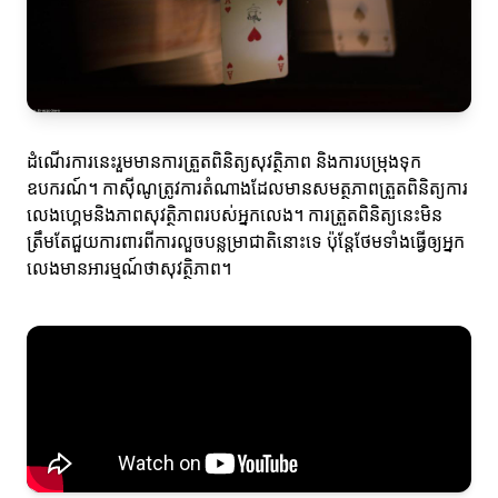
ដំណើរការនេះរួមមានការត្រួតពិនិត្យសុវត្ថិភាព និងការបម្រុងទុក
ឧបករណ៍។ កាស៊ីណូត្រូវការតំណាងដែលមានសមត្ថភាពត្រួតពិនិត្យការ
លេងហ្គេមនិងភាពសុវត្ថិភាពរបស់អ្នកលេង។ ការត្រួតពិនិត្យនេះមិន
ត្រឹមតែជួយការពារពីការលួចបន្លម្រាជាតិនោះទេ ប៉ុន្តែថែមទាំងធ្វើឲ្យអ្នក
លេងមានអារម្មណ៍ថាសុវត្ថិភាព។