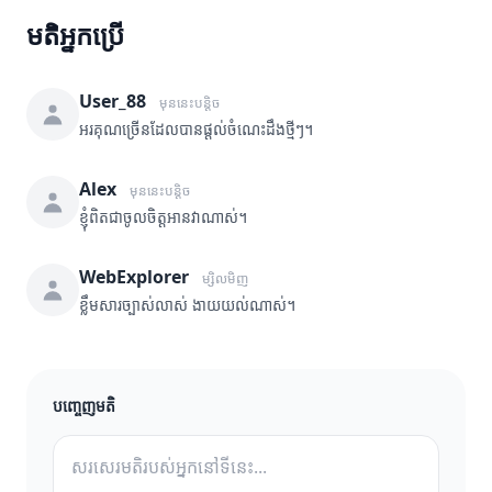
មតិអ្នកប្រើ
User_88
មុននេះបន្តិច
អរគុណច្រើនដែលបានផ្តល់ចំណេះដឹងថ្មីៗ។
Alex
មុននេះបន្តិច
ខ្ញុំពិតជាចូលចិត្តអានវាណាស់។
WebExplorer
ម្សិលមិញ
ខ្លឹមសារច្បាស់លាស់ ងាយយល់ណាស់។
បញ្ចេញមតិ