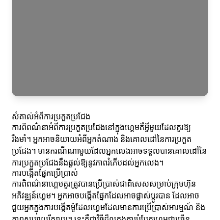
សំគាល់អំពីការប្រកួតប្រជែង
ការពិពណ៌នាអំពីការប្រកួតប្រជែងនៅក្នុងហ្គេមគឺអ្វីមួយដែលគួរឱ្យ
រឹងមាំ។ អ្នកអាចនិយាយអំពីអ្នកតំណាង និងគោលដៅនៃការប្រកួត
ប្រជែង។ មានករណីណាមួយដែលអ្នកលេងអាចទទួលបានគោលដៅនៃ
ការប្រកួតប្រជែងនឹងផ្តល់ឱ្យនូវភាពរំភើបដល់អ្នកលេង។
ការបង្កើតផ្នែកប្រើប្រាស់
ការពិពណ៌នាហ្គេមគួរត្រូវបានប្រើប្រាស់ជាពិសេសសម្រាប់ក្រុមហ៊ុន
អភិវឌ្ឍន៍ហ្គេម។ អ្នកអាចបង្កើតផ្នែកដែលអាចផ្លាស់ប្តូរបាន ដែលអាច
ជួយអ្នកក្នុងការបង្កើតម៉ូដែលហ្គេមដែលមានការប្រើប្រាស់អារម្មណ៍ និង
ភាពសប្បាយរីករាយ។ នេះគឺជាវិធីដ៏ល្អក្នុងការបំបែកហ្គេមជាច្រើន