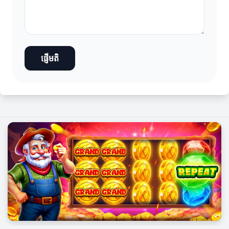
ផ្ញើមតិ